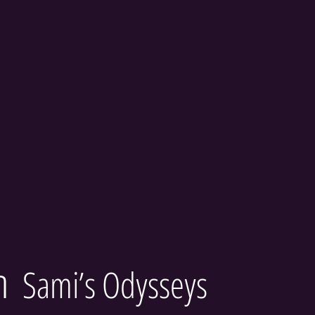
ה
Sami’s Odysseys