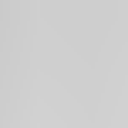
| The Weekend | וויקנד |
רביעי / 15.1 / 20:30 / סינמטק 1 || WED / 15.1 / 20:30 / Cinematheque 1