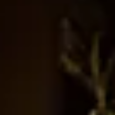
מַמְבֵּטִי |
ג'יבריל דיופ מַמְבֵּטִי || Djibril Diop Mambéty