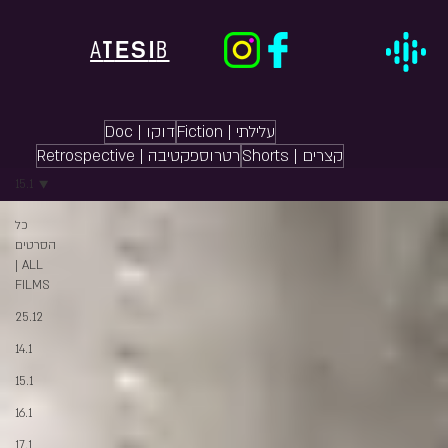
ES
A
T
I
B
Fiction | עלילתי
Doc | דוקו
Shorts | קצרים
Retrospective | רטרוספקטיבה
15.1
כל
הסרטים
| ALL
FILMS
25.12
14.1
15.1
16.1
17.1