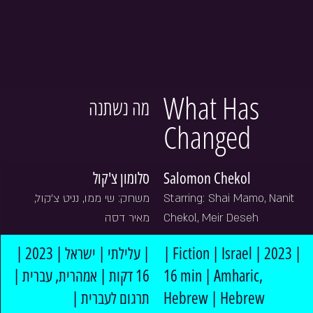
What Has 
מה נשתנה
Changed
סלומון צ'קול
Salomon Chekol
משחק: שי ממו, נניט צ׳קול, 
Starring: Shai Mamo, Nanit 
מאיר דסה
Chekol, Meir Deseh
| עלילתי | ישראל | 2023 | 
| Fiction | Israel | 2023 | 
16 דקות | אמהרית, עברית | 
16 min | Amharic, 
תרגום לעברית |
Hebrew | Hebrew 