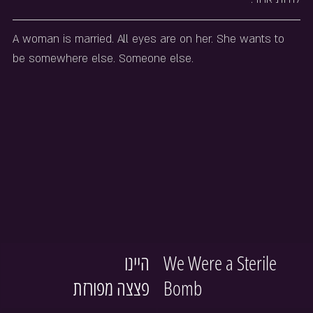
A woman is married. All eyes are on her. She wants to 
be somewhere else. Someone else.
היינו 
We Were a Sterile 
פצצה מפורזת
Bomb