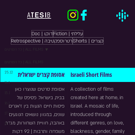
ES
A
T
I
B
Fiction | עלילתי
Doc | דוקו
Shorts | קצרים
Retrospective | רטרוספקטיבה
כל הסרטים | ALL FILMS
כל הסרטים | ALL FILMS
25.12
אסופת קצרים ישראלית
Israeli Short Films
14.1
אסופת סרטים שנוצרו כאן 
A collection of films 
15.1
בבית, בישראל. פסיפס של 
created here at home, in 
16.1
פיסות חיים הנעות בין ז'אנרים 
Israel. A mosaic of life, 
17.1
שונים, במגוון נושאים הנוגעים 
introduced through 
באהבה, חוויית השחורות, מגדר, 
different genres, on love, 
18.1
משפחה ותרבות | 92 דקות
blackness, gender, family 