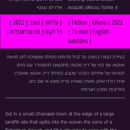
אידריסו טונטיי
Acquah, Idrissu Tontie Jr.
| עלילתי | גאנה | 2022 | 
| Fiction | Ghana | 2022 
15 דקות | תרגום לאנגלית |
| 15 min | English 
subtitles |
בעיירה קטנה בגאנה, על גבול מדמנת פסולת שנשפכת לים, סוואה 
ואוקאי, שני בניו של דייג מקומי, מתקשים להתמודד עם מותו 
הטראגי של אחיהם הבכור שטבע במהלך דייג. אוקאי, שאובדן 
אחיו רודף אותו, מאמין שאחיו עדיין נמצא אי שם בים.
באדיבות המכון הצרפתי.
Set in a small Ghanaian town at the edge of a large 
landfill site that spills into the ocean, the sons of a 