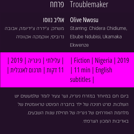
פרחח
Troublemaker
אוליב נווסו
Olive Nwosu
משחק: צ׳ידרה צ׳ידיומה, אבובה 
Starring: Chidera Chidiume, 
נדוביסי, אוקמקה אקוונזה
Ebube Ndubisi, Ukamaka 
Ekwenze
| עלילתי | ניגריה | 2019 | 
| Fiction | Nigeria | 2019 
11 דקות | תרגום לאנגלית |
| 11 min | English 
subtitles |
ביום חם במיוחד במזרח ניגריה, נער צעיר לומד שלמעשים יש 
השלכות. סרט חניכה של ילד בחברה הפוסט טראומטית של 
מלחמת האזרחים של ניגריה של תחילת שנות השבעים.
באדיבות המכון הצרפתי.