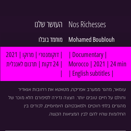
העושר שלנו
Nos Richesses
מוחמד בובלו
Mohamed Boublouh
| דוקומנטרי | מרוקו | 2021 
| Documentary | 
| 24 דקות | תרגום לאנגלית 
Morocco | 2021 | 24 min 
|
| English subtitles |
עומאר, מהגר ממערב אפריקה, מטאטא את רחובות אגאדיר 
וחולם על חיים טובים יותר. הצצה נדירה לסיפורם הלא מוכר של 
מהגרים בלתי חוקיים ולמאבקיהם היומיומיים, לכודים בין 
החלומות שהיו להם לבין המציאות הקשה.