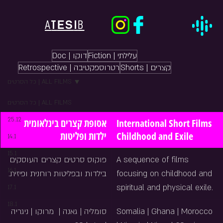
ES
A
T
I
B
Fiction | עלילתי
Doc | דוקו
Shorts | קצרים
Retrospective | רטרוספקטיבה
כל הסרטים | ALL FILMS
כל הסרטים | ALL FILMS
25.12
אסופת קצרים בינלאומית 
International Short Films 
ילדות ופליטות
Childhood and Exile
14.1
15.1
פוקוס סרטים קצרים העוסקים 
A sequence of films 
16.1
בילדות ובפליטות רוחנית ופיזית.
focusing on childhood and 
spiritual and physical exile.
17.1
18.1
סומליה | גאנה |  מרוקו | ניגריה 
Somalia | Ghana | Morocco 