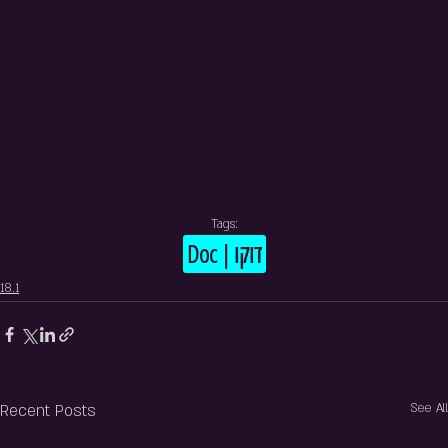
Tags:
Doc | דוקו
18.1
Recent Posts
See All