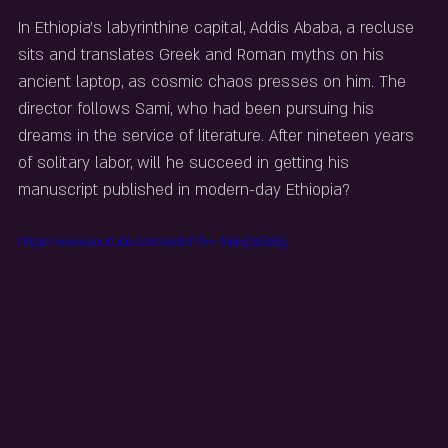
In Ethiopia’s labyrinthine capital, Addis Ababa, a recluse 
sits and translates Greek and Roman myths on his 
ancient laptop, as cosmic chaos presses on him. The 
director follows Sami, who had been pursuing his 
dreams in the service of literature. After nineteen years 
of solitary labor, will he succeed in getting his 
manuscript published in modern-day Ethiopia?
https://www.youtube.com/watch?v=-N6ejOs0sEg