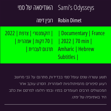
האודיסאה של סמי
Sami’s Odysseys
רובין דימה
Robin Dimet
| דוקומנטרי | צרפת | 2022 
| Documentary | France 
| 70 דקות | אמהרית | 
| 2022 | 70 min | 
תרגום לעברית |
Amharic | Hebrew 
Subtitles |
תשע עשרה שנים עומל סמי בבדידות, מתרגם על גבי מחשב 
רעוע סיפורים מהמיתולוגיות לאמהרית. הסרט עוקב אחר 
המכשולים הרבים העומדים בפניו ובפני חלומו לפרסם את כתב 
היד באתיופיה של ימינו.