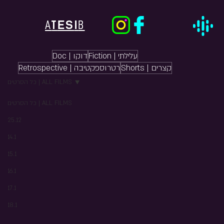
ES
A
T
I
B
Fiction | עלילתי
Doc | דוקו
Shorts | קצרים
Retrospective | רטרוספקטיבה
כל הסרטים | ALL FILMS
כל הסרטים | ALL FILMS
25.12
14.1
15.1
16.1
17.1
18.1