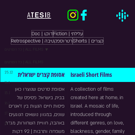
ES
A
T
I
B
Fiction | עלילתי
Doc | דוקו
Shorts | קצרים
Retrospective | רטרוספקטיבה
כל הסרטים | ALL FILMS
כל הסרטים | ALL FILMS
25.12
אסופת קצרים ישראלית
Israeli Short Films
14.1
אסופת סרטים שנוצרו כאן 
A collection of films 
15.1
בבית, בישראל. פסיפס של 
created here at home, in 
16.1
פיסות חיים הנעות בין ז'אנרים 
Israel. A mosaic of life, 
17.1
שונים, במגוון נושאים הנוגעים 
introduced through 
באהבה, חוויית השחורות, מגדר, 
different genres, on love, 
18.1
משפחה ותרבות | 92 דקות
blackness, gender, family 