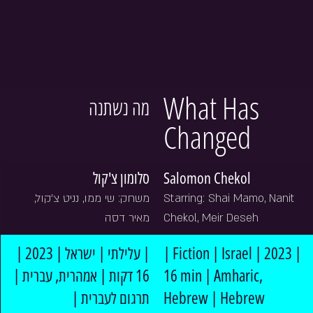
What Has 
מה נשתנה
Changed
סלומון צ'קול
Salomon Chekol
משחק: שי ממו, נניט צ׳קול, 
Starring: Shai Mamo, Nanit 
מאיר דסה
Chekol, Meir Deseh
| עלילתי | ישראל | 2023 | 
| Fiction | Israel | 2023 | 
16 דקות | אמהרית, עברית | 
16 min | Amharic, 
תרגום לעברית |
Hebrew | Hebrew 