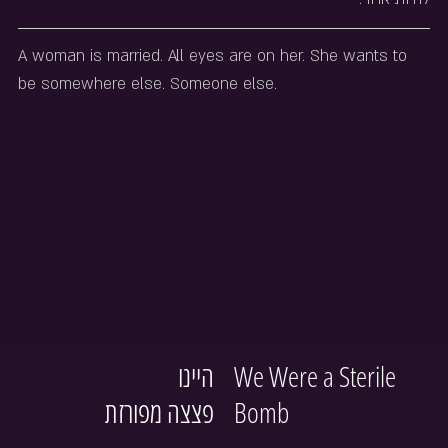
A woman is married. All eyes are on her. She wants to 
be somewhere else. Someone else.
היינו 
We Were a Sterile 
פצצה מפורזת
Bomb