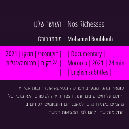
העושר שלנו
Nos Richesses
מוחמד בובלו
Mohamed Boublouh
| דוקומנטרי | מרוקו | 2021 
| Documentary | 
| 24 דקות | תרגום לאנגלית 
Morocco | 2021 | 24 min 
|
| English subtitles |
עומאר, מהגר ממערב אפריקה, מטאטא את רחובות אגאדיר 
וחולם על חיים טובים יותר. הצצה נדירה לסיפורם הלא מוכר של 
מהגרים בלתי חוקיים ולמאבקיהם היומיומיים, לכודים בין 
החלומות שהיו להם לבין המציאות הקשה.