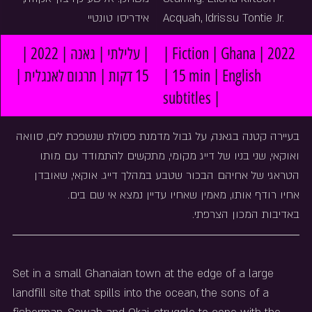
אידריסו טונטיי
Acquah, Idrissu Tontie Jr.
| עלילתי | גאנה | 2022 | 
| Fiction | Ghana | 2022 
15 דקות | תרגום לאנגלית |
| 15 min | English 
subtitles |
בעיירה קטנה בגאנה, על גבול מדמנת פסולת שנשפכת לים, סוואה 
ואוקאי, שני בניו של דייג מקומי, מתקשים להתמודד עם מותו 
הטראגי של אחיהם הבכור שטבע במהלך דייג. אוקאי, שאובדן 
אחיו רודף אותו, מאמין שאחיו עדיין נמצא אי שם בים.
באדיבות המכון הצרפתי.
Set in a small Ghanaian town at the edge of a large 
landfill site that spills into the ocean, the sons of a 