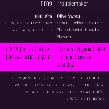
פרחח
Troublemaker
אוליב נווסו
Olive Nwosu
משחק: צ׳ידרה צ׳ידיומה, אבובה 
Starring: Chidera Chidiume, 
נדוביסי, אוקמקה אקוונזה
Ebube Ndubisi, Ukamaka 
Ekwenze
| עלילתי | ניגריה | 2019 | 
| Fiction | Nigeria | 2019 
11 דקות | תרגום לאנגלית |
| 11 min | English 
subtitles |
ביום חם במיוחד במזרח ניגריה, נער צעיר לומד שלמעשים יש 
השלכות. סרט חניכה של ילד בחברה הפוסט טראומטית של 
מלחמת האזרחים של ניגריה של תחילת שנות השבעים.
באדיבות המכון הצרפתי.