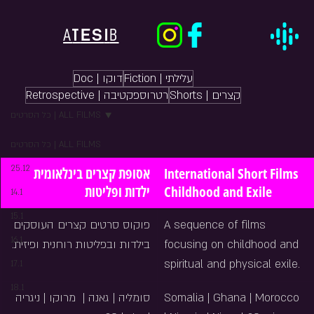
ES
A
T
I
B
Fiction | עלילתי
Doc | דוקו
Shorts | קצרים
Retrospective | רטרוספקטיבה
כל הסרטים | ALL FILMS
כל הסרטים | ALL FILMS
25.12
אסופת קצרים בינלאומית 
International Short Films 
ילדות ופליטות
Childhood and Exile
14.1
15.1
פוקוס סרטים קצרים העוסקים 
A sequence of films 
16.1
בילדות ובפליטות רוחנית ופיזית.
focusing on childhood and 
spiritual and physical exile.
17.1
18.1
סומליה | גאנה |  מרוקו | ניגריה 
Somalia | Ghana | Morocco 