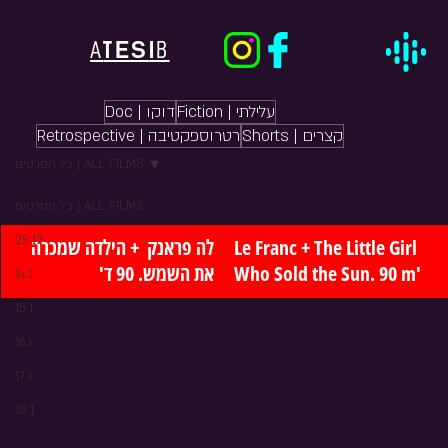
ES
A
T
I
B
Fiction | עלילתי
Doc | דוקו
Shorts | קצרים
Retrospective | רטרוספקטיבה
כל הסרטים | ALL FILMS
כל הסרטים | ALL FILMS
25.12
לה פראנק  + הילדה שמכרה 
Le Franc + The Little Girl 
את השמש. 90 ד'
Who Sold the Sun. 90 m'
14.1
15.1
16.1
17.1
18.1