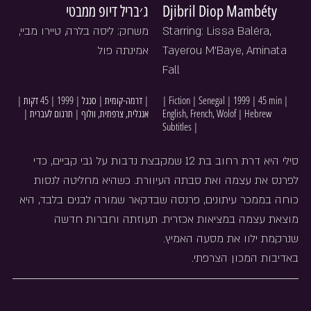
ג׳בריל דיופ ממבטי
Djibril Diop Mambéty
משחק: ליסה בלרה, טיירו מביי, 
Starring: Lissa Baléra, 
אמינתה פול
Tayerou M’Baye, Aminata 
Fall
| דרמה-קומית | סנגל | 1999 | 45 דקות | 
| Fiction | Senegal | 1999 | 45 min | 
אנגלית, צרפתית, וולוף | תרגום לעברית |
English, French, Wolof | Hebrew 
Subtitles |
סילי היא דרת רחוב בת 12 שמקבצת נדבות על גבי קביים, כדי 
לפרנס את עצמה ואת סבתה העיוורת. כשהיא מחליטה לנסות 
כוחה בממכר עיתונים, פרנסה שבדקאר שמורה לבנים בלבד, היא 
מוצאת עצמה במציאות אכזרית. תעוזתה וחברות חדשה 
שנרקמת ילוו את מסעה האמיץ.
באדיבות המכון הצרפתי.